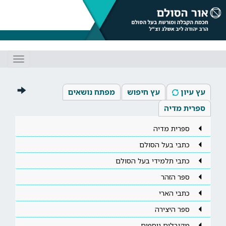
Toggle
gation
עץ עיון
עץ חיפוש
מפתח נושאים
ספרית מדיה
ספרית מדיה
כתבי בעל הסולם
כתבי תלמידי בעל הסולם
ספר הזהר
כתבי הארי
ספר היצירה
מקובלים נוספים