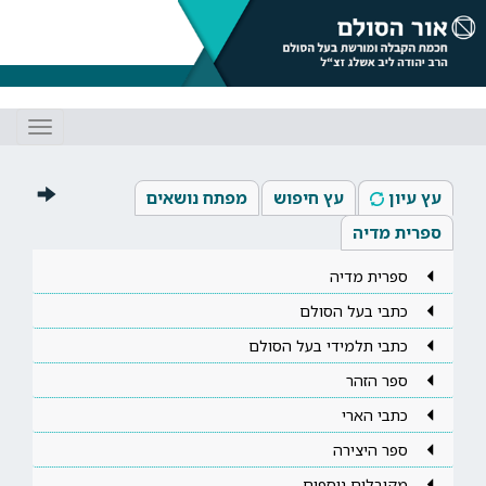
Toggle
gation
עץ עיון
עץ חיפוש
מפתח נושאים
ספרית מדיה
ספרית מדיה
כתבי בעל הסולם
כתבי תלמידי בעל הסולם
ספר הזהר
כתבי הארי
ספר היצירה
מקובלים נוספים