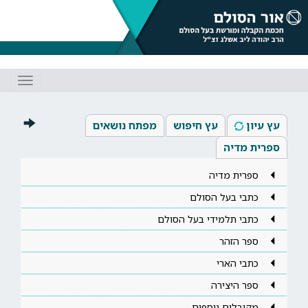
Toggle
gation
עץ עיון
עץ חיפוש
מפתח נושאים
ספרית מדיה
ספרית מדיה
כתבי בעל הסולם
כתבי תלמידי בעל הסולם
ספר הזהר
כתבי הארי
ספר היצירה
מקובלים נוספים