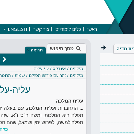
ראשי
כלים לימודיים
צור קשר
ENGLISH
מסך חיפוש
ית מדיה
×
תרומה
מילונים / אינדקס / ע / עליה
מילונים / זהר עם פירוש הסולם / שמות / תרומה
עליה-על
עלית המלכה
... התחברות ו
עלית המלכה, עם בעלה ז"
תפלה היא המלכות, ומשה ה"ס ז"א. שזה 
תפלה למשה, ולפרוש ימין ושמאל, שהם חסד
מקור