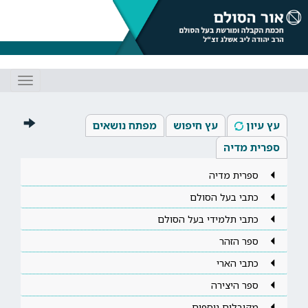
Toggle
gation
עץ עיון
עץ חיפוש
מפתח נושאים
ספרית מדיה
ספרית מדיה
כתבי בעל הסולם
כתבי תלמידי בעל הסולם
ספר הזהר
כתבי הארי
ספר היצירה
מקובלים נוספים