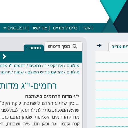
ראשי
כלים לימודיים
צור קשר
ENGLISH
מסך חיפוש
ית מדיה
×
תרומה
מילונים / אינדקס / ר / רחמים / רחמים י"ג מד
מילונים / זהר עם פירוש הסולם / שמות / תרומה
רחמים-י"ג מדות
י"ג מדות הרחמים בישתבח
... כיון שהגיע האדם לישתבח, לוקח הקב"
שהיא המלכות, מתחלת להתתקן לבא לפני מלך
מדות הרחמים העליונות, שמהן מתברכת. והם
קנה וקנמון וגו'. וכאן הם, שיר, ושבחה, הל