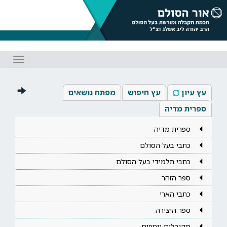
Toggle
gation
עץ עיון
עץ חיפוש
מפתח נושאים
ספרית מדיה
ספרית מדיה
כתבי בעל הסולם
כתבי תלמידי בעל הסולם
ספר הזהר
כתבי הארי
ספר היצירה
מקובלים נוספים