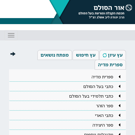
Toggle
gation
עץ עיון
עץ חיפוש
מפתח נושאים
ספרית מדיה
ספרית מדיה
כתבי בעל הסולם
כתבי תלמידי בעל הסולם
ספר הזהר
כתבי הארי
ספר היצירה
מקובלים נוספים