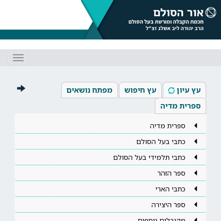
Toggle
gation
עץ עיון
עץ חיפוש
מפתח נושאים
ספרית מדיה
ספרית מדיה
כתבי בעל הסולם
כתבי תלמידי בעל הסולם
ספר הזהר
כתבי הארי
ספר היצירה
מקובלים נוספים