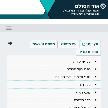
Toggle
gation
עץ עיון
עץ חיפוש
מפתח נושאים
ספרית מדיה
ספרית מדיה
כתבי בעל הסולם
כתבי תלמידי בעל הסולם
ספר הזהר
כתבי הארי
ספר היצירה
מקובלים נוספים