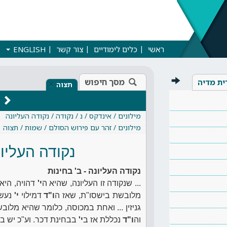
ראשי
כלים לימודיים
צור קשר
ENGLISH
מסך חיפוש
ית מדיה
×
תצוה
מילונים / אינדקס / נ / נקודה / נקודה העליונה
מילונים / זהר עם פירוש הסולם / שמות / תצוה
נקודה העליונ
נקודה העליונה - ב' בחינות
... שנקודה זו העליונה, שהיא ה
י'
דהויה, היא 
מלובשת בישסו"ת, שאז ה
ו"ד
דמילוי
י'
נעשת
גניזין ... ואחת במכוסה, כלומר שהיא מלו
וה
ו"ד
נכללת אז ב
י'
בבחינת דכר. וע"כ יש ב' 