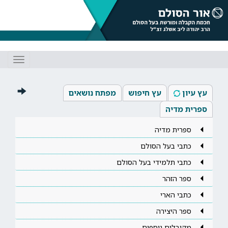
Toggle
gation
עץ עיון
עץ חיפוש
מפתח נושאים
ספרית מדיה
ספרית מדיה
כתבי בעל הסולם
כתבי תלמידי בעל הסולם
ספר הזהר
כתבי הארי
ספר היצירה
מקובלים נוספים