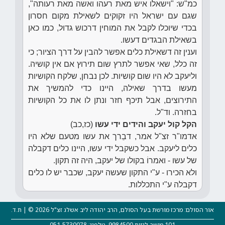
כמ"ש: "וישאלו איש מאת רעהו ואשה מאת רעותה",
שגם עם ישראל היו זקוקים לשאילת מקום חסרון
בכדי שיוכלו לקבל את המוחין דרכוש גדול, כמו כאן
בשאילת הבגדים דעשו.
וענין זה דשאילת כלים אפשר להבין על דרך הציור; כי
זה כלל, שאי אפשר לתרץ שום תירוץ אם אין קושיה.
וליעקב לא היו שום קושיות. לכן נבחן, שלקח הקושיות
מעשו בדרך שאילה, היינו כדי להמשיך את
התירוצים, אבל תיכף חזר ונתן לו את כל הקושיות
בחזרה. וד"ל.
הקל קול יעקב והידים ידי עשו
(כז,כב)
אדמו"ר זצ"ל אמר, דבֵרך את עשו מטעם שלא היו
כלים ליעקב. אבל כשקבל ידי עשו, היינו כלים דקבלה
של עשו - ואמרוֹ בקולו של יעקב, היה זה תקון.
ולא הכירו - ע"י התקון שעשה יעקב, שכבר יש לו כלים
דקבלה ע"י התכללות.
אור הסולם: מרכז מורשת בעל הסולם, הרב יהודה ליב אשלג זצ"ל 2026 © | ת.ד.
101 מושב לוזית 9984500, טלפון: 051-5730078