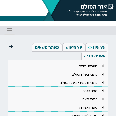
Toggle
gation
עץ עיון
עץ חיפוש
מפתח נושאים
ספרית מדיה
ספרית מדיה
כתבי בעל הסולם
כתבי תלמידי בעל הסולם
ספר הזהר
כתבי הארי
ספר היצירה
מקובלים נוספים