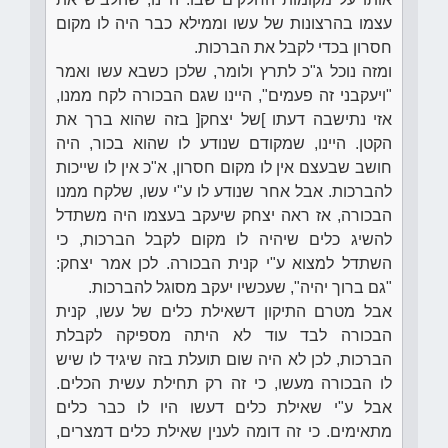
עצמו בהרצונות של עשו וממילא כבר היה לו מקום
חסרון בכדי לקבל את הברכות.
ומזה נוכל ג"כ לתרץ ולומר, שלכן כשבא עשו ואמר
"ויעקבני זה פעמים", היינו שגם הבכורה לקח ממנו,
אזי נתישבה דעתו ]של יצחק[ בזה שהוא ברך את
הקטן. היינו, שמקודם שנודע לו שהוא בכור, היה
חושב שבעצם אין לו מקום חסרון, א"כ אין לו שייכות
להברכות. אבל אחר שנודע לו ע"י עשו, שלקח ממנו
הבכורה, אז ראה יצחק שיעקב בעצמו היה משתדל
להשיג כלים שיהיה לו מקום לקבל הברכות, כי
השתדל למצוא ע"י קנית הבכורה. לכן אמר יצחק:
"גם ברוך יהיה", שעכשיו יעקב מסוגל להברכות.
אבל מטרם התיקון דשאילת כלים של עשו, קנית
הבכורה לבד עוד לא היתה מספיקה לקבלת
הברכות, לכן לא היה שום תועלת בזה שיגיד לו שיש
לו הבכורה מעשו, כי זה רק תחילת עשית הכלים.
אבל ע"י שאילת כלים דעשו היו לו כבר כלים
מתאימים. כי זה דומה לענין שאילת כלים דמצרים,