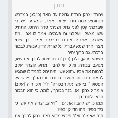
תוכן
ויחרד יצחק חרדה גדולה עד מאד (כז,לג( במדרש
תנחומא: למה חרד יצחק. אמר, שמא עון יש בי
שברכתי קטן לפני גדול ושניתי סדר היחס. התחיל
עשו מצעק, ויעקבני זה פעמים. אמר לו אביו, מה
עשה לך. אמר לו, את בכורתי לקח. אמר, בכך הייתי
מצר וחרד שמא עברתי על שורת הדין. עכשיו, לבכור
ברכתי. גם ברוך יהיה.
משמע מכאן, דלכן (ברך) רצה יצחק לברך את עשו,
מטעם בכורה. וא"כ יש להבין, מדוע הוצרך יעקב
לרמות את אביו שהוא עשו, היה יכול להגיד לו שמגיע
לו את הברכות מטעם בכורה. והרמב"ן פירש על
הפסוק "ויבז עשו את הבכורה" וז"ל: ולכן היה ]יעקב[
אומר ליצחק "אני בנך בכורך", לומר, כי הוא הבכור
הראוי להתברך.
וכמו כן יש להבין את ענין: "ויאהב יצחק את עשו כי
ציד בפיו". מהו הדיוק "בפיו".
הנה אאמו"ר זצ"ל פירש מדוע רצה יצחק לברך את