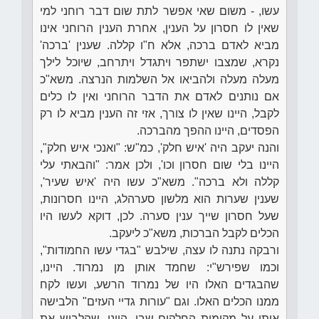
עשו, - משום שאי אפשר לתת שום דבר רוחני למי
שאין לו חסרון על הענין, אחרת הענין הרוחני אינו
מביא לאדם ברכה, אלא ח"ו קללה. שענין 'ברכה'
נקרא, שמצבו ישתפר ויתגדל ויתרחב, שיוכל לילך
מעלה מעלה ולהביאו אל השלמות הנרצה. משא"כ
אם נותנים לאדם את הדבר הרוחני ואין לו כלים
לקבל, היינו שאין לו צורך, אזי זה הענין מביא לו רק
הפסדים, היינו ההפך מהברכה.
והנה יעקב היה 'איש חלק', כמ"ש: "ואנכי איש חלק",
היינו בלי שום חסרון וכו', ולכן אמר: "והבאתי עלי
קללה ולא ברכה". משא"כ עשו היה 'איש שעיר',
שענין שערות הוא מלשון סערהלג, היינו חסרונות,
שעל חסרון שייך ענין סערה. לכן, דוקא לעשו היו
הכלים לקבל הברכות, משא"כ ליעקב.
ורבקה נתנה לו עצה, שילבש "בגדי עשו החמודות",
וכמו שפירש"י: שחמד אותן מן נמרוד. היינו,
שהבגדים האלו היו של נמרוד הרשע, ועשו לקח
ממנו הכלים האלו. וגם "עורות גדיי העזים" הלבישה
אותו על מקומות החלקים שבו. היינו, שהלביש את