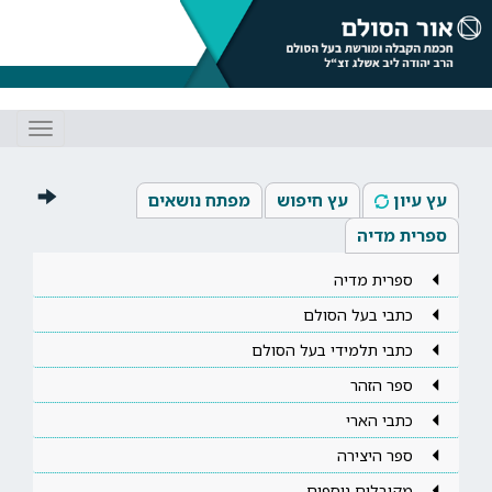
Toggle
gation
עץ עיון
עץ חיפוש
מפתח נושאים
ספרית מדיה
ספרית מדיה
כתבי בעל הסולם
כתבי תלמידי בעל הסולם
ספר הזהר
כתבי הארי
ספר היצירה
מקובלים נוספים