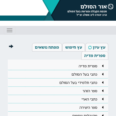
Toggle
gation
עץ עיון
עץ חיפוש
מפתח נושאים
ספרית מדיה
ספרית מדיה
כתבי בעל הסולם
כתבי תלמידי בעל הסולם
ספר הזהר
כתבי הארי
ספר היצירה
מקובלים נוספים