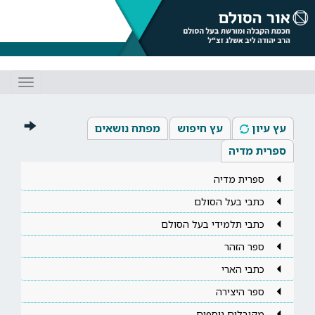
Toggle
gation
עץ עיון
עץ חיפוש
מפתח נושאים
ספרית מדיה
ספרית מדיה
כתבי בעל הסולם
כתבי תלמידי בעל הסולם
ספר הזהר
כתבי הארי
ספר היצירה
מקובלים נוספים