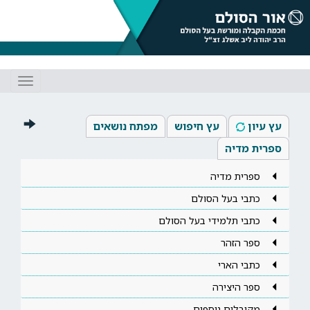
Toggle
gation
עץ עיון
עץ חיפוש
מפתח נושאים
ספרית מדיה
ספרית מדיה
כתבי בעל הסולם
כתבי תלמידי בעל הסולם
ספר הזהר
כתבי הארי
ספר היצירה
מקובלים נוספים