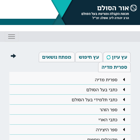
Toggle
gation
עץ עיון
עץ חיפוש
מפתח נושאים
ספרית מדיה
ספרית מדיה
כתבי בעל הסולם
כתבי תלמידי בעל הסולם
ספר הזהר
כתבי הארי
ספר היצירה
מקובלים נוספים