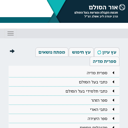
Toggle
gation
עץ עיון
עץ חיפוש
מפתח נושאים
ספרית מדיה
ספרית מדיה
כתבי בעל הסולם
כתבי תלמידי בעל הסולם
ספר הזהר
כתבי הארי
ספר היצירה
מקובלים נוספים