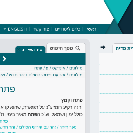
ראשי
כלים לימודיים
צור קשר
ENGLISH
מסך חיפוש
ית מדיה
×
שיר השירים
מילונים / אינדקס / פ / פתח
מילונים / זהר עם פירוש הסולם / זהר חדש / שי
פתח 
פתח וקמץ
והנה רקיע רומז ג"כ על תפארת, שהוא קו אמ
כולל ימין ושמאל. וע"כ ה
פתח
מאיר בימין ת
מקור
ספר הזהר / זהר עם פירוש הסולם / זהר חדש 
תקפג-תרסה