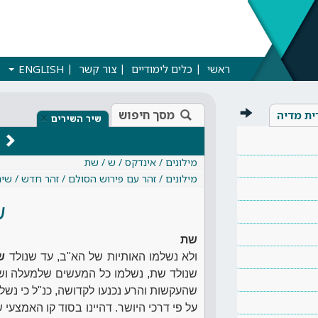
ראשי
כלים לימודיים
צור קשר
ENGLISH
מסך חיפוש
ית מדיה
×
שיר השירים
מילונים / אינדקס / ש / שת
מילונים / זהר עם פירוש הסולם / זהר חדש / שי
ש
שת
ולא נשלמו האותיות של הא"ב, עד שנולד
ש
שנולד שת, נשלמו כל המעשים שלמעלה ושלמ
שהעקשות והרע נכנעו לקדושה, כנ"ל כי נשל
על פי דרכי היושר. דהיינו בסוד קו האמצעי ש