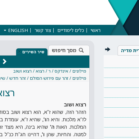
ראשי
כלים לימודיים
צור קשר
ENGLISH
מסך חיפוש
ית מדיה
×
שיר השירים
מילונים / אינדקס / ר / רצוא / רצוא ושוב
מילונים / זהר עם פירוש הסולם / זהר חדש / שי
רצוא
רצוא ושוב
הזהר הזה, שהוא ז"א, הוא רצוא ושוב בסוד
לז"א מלכות. והיא ה
ו',
שהיא ז"א, עומדת בא
המלכות. האות
ה'
שהיא בינה, היא מצד ז
למטה. והחיות, שהן
ו',
דהיינו חג"ת כנ"ל ב