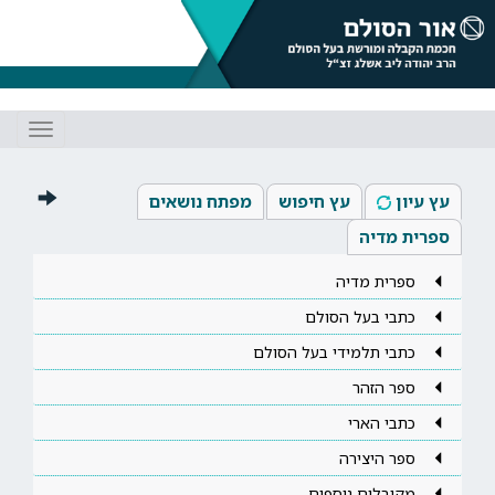
Toggle
gation
עץ עיון
עץ חיפוש
מפתח נושאים
ספרית מדיה
ספרית מדיה
כתבי בעל הסולם
כתבי תלמידי בעל הסולם
ספר הזהר
כתבי הארי
ספר היצירה
מקובלים נוספים