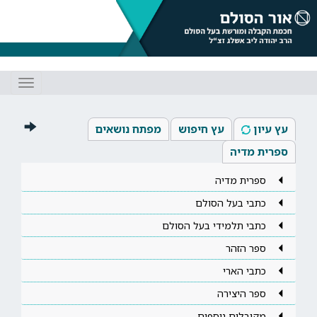
Toggle
gation
עץ עיון
עץ חיפוש
מפתח נושאים
ספרית מדיה
ספרית מדיה
כתבי בעל הסולם
כתבי תלמידי בעל הסולם
ספר הזהר
כתבי הארי
ספר היצירה
מקובלים נוספים