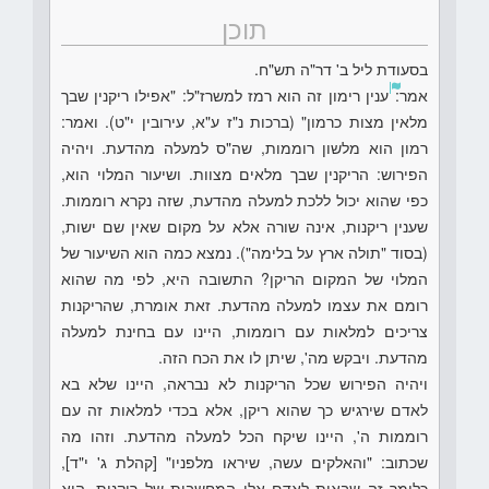
תוכן
בסעודת ליל ב' דר"ה תש"ח.
אמר:
ענין רימון זה הוא רמז למשרז"ל: "אפילו ריקנין שבך
מלאין מצות כרמון" (ברכות נ"ז ע"א, עירובין י"ט). ואמר:
רמון הוא מלשון רוממות, שה"ס למעלה מהדעת. ויהיה
הפירוש: הריקנין שבך מלאים מצוות. ושיעור המלוי הוא,
כפי שהוא יכול ללכת למעלה מהדעת, שזה נקרא רוממות.
שענין ריקנות, אינה שורה אלא על מקום שאין שם ישות,
(בסוד "תולה ארץ על בלימה"). נמצא כמה הוא השיעור של
המלוי של המקום הריקן? התשובה היא, לפי מה שהוא
רומם את עצמו למעלה מהדעת. זאת אומרת, שהריקנות
צריכים למלאות עם רוממות, היינו עם בחינת למעלה
מהדעת. ויבקש מה', שיתן לו את הכח הזה.
ויהיה הפירוש שכל הריקנות לא נבראה, היינו שלא בא
לאדם שירגיש כך שהוא ריקן, אלא בכדי למלאות זה עם
רוממות ה', היינו שיקח הכל למעלה מהדעת. וזהו מה
שכתוב: "והאלקים עשה, שיראו מלפניו" [קהלת ג' י"ד],
כלומר זה שבאות לאדם אלו המחשבות של ריקנות, הוא