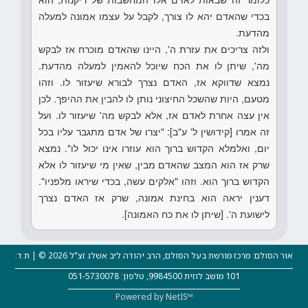
בכדי שהאדם יהא לו צורך, לקבל על עצמו אמונה למעלה
מהדעת.
ולזה צריכים את עזרת ה', היינו שהאדם מוכרח אז לבקש
מה', שיתן לו את הכח שיוכל להאמין למעלה מהדעת.
נמצא שדווקא אז, האדם נצרך לבורא שיעזור לו. וזהו
מטעם, היות שהשכל החיצוני נותן לו להבין את ההיפך. לכן
אין עצה אחרת לאדם אז, אלא לבקש מה' שיעזור לו. ועל
זה אמרו [קידושין ל' ע"ב]: "יצרו של אדם מתגבר עליו בכל
יום, ואלמלא הקדוש ברוך הוא עוזרו אינו יכול לו". נמצא
שרק אז הוא המצב שהאדם מבין, שאין מי שיעזור לו אלא
הקדוש ברוך הוא. וזהו "אלקים עשה, בכדי שיראו מלפניו".
דענין יראה הוא בחינת אמונה, שרק אז האדם נצרך
לישועת ה'. [שיתן לו את כח האמונה].
אור הסולם: מרכז מורשת בעל הסולם, הרב יהודה ליב אשלג זצ"ל 2026 © | ת.ד.
101 מושב לוזית 9984500, טלפון: 051-5730078
Powered by NetIS™