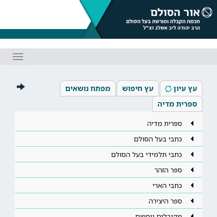
Toggle
gation
עץ עיון
עץ חיפוש
מפתח נושאים
ספרית מדיה
ספרית מדיה
כתבי בעל הסולם
כתבי תלמידי בעל הסולם
ספר הזהר
כתבי הארי
ספר היצירה
מקובלים נוספים