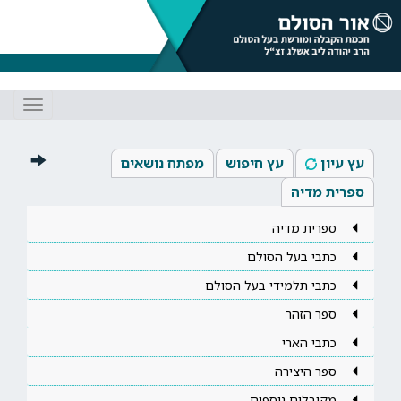
Toggle
gation
עץ עיון
עץ חיפוש
מפתח נושאים
ספרית מדיה
ספרית מדיה
כתבי בעל הסולם
כתבי תלמידי בעל הסולם
ספר הזהר
כתבי הארי
ספר היצירה
מקובלים נוספים