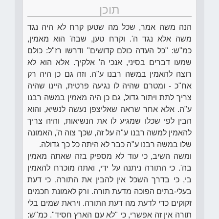
תוכן
הנה משה אמר, שכל מה שטען קרח לא היה נגד
משה אלא נגד ה'. וקרח טען, שבה' הוא מאמין,
כמ"ש: "כל העדה כולם קדושים" ודרשו רז"ל: כולם
שמעו דברים בסיני, אנכי ה' אלקיך. אלא הוא לא
רוצה להאמין במשה רבנו ע"ה. וזה גם כן היה רק
אח"כ - ומטרם שהיה לו נגיעה פרטית, היינו שהיה
צריך לתת ויתור גדול, גם כן היה מאמין במשה רבנו
ע"ה. אלא אחר שראה שאליצפן נעשה לנשיא, והוא
הבין לפי שכלו שמגיע לו את הנשיאות, והיה צריך
להאמין למשה רבנו ע"ה על זה, שכך צוה ה', האמונה
שלו במשה רבנו ע"ה כבר לא היתה כל כך גדולה.
ומשה השיב, כי עוד לא מספיק בזה שאתה מאמין
בה'. כי התורה ניתנה על ידי, ואתה מוכרח להאמין
בי, כי בדרך השכל אין להבין את התורה, כי דעת
בעלי-בתים הפוכה מדעת תורה. ורק לאמונת חכמים
זקוקים כדי לדעת מה דעת התורה. ויראת שמים בלי
תורה אין זה אפשרי, כי "לא עם הארץ חסיד". כמ"ש: