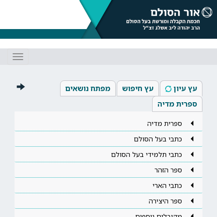
Toggle
gation
עץ עיון
עץ חיפוש
מפתח נושאים
ספרית מדיה
ספרית מדיה
כתבי בעל הסולם
כתבי תלמידי בעל הסולם
ספר הזהר
כתבי הארי
ספר היצירה
מקובלים נוספים