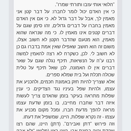
"הלואי אותי עזבו ותורתי שמרו".
כי אין האדם יכול לומר לחברו: על דבר קטן אני
מאמין לך, אבל על דבר גדול לא. כי אם אין האדם
מאמין בחברו על דברים גדולים, זהו סימן שגם על
דברים קטנים אינו מאמין לו. כי מה שנראה שהוא
מאמין, הוא מטעם שהדבר הקטן לא חשוב אצלו,
משום זה הוא חושב שאפילו שאין אמת בדברו גם כן
לא חשוב לי. לכן, כשקרח לא רצה להאמין למשה
רבנו ע"ה על הנשיאות, תיכף נגלה שגם על שאר
דברים אין לו האמונה, לכן שאל תיכף על טלית
שכולה תכלת ועל בית שמלא ספרים.
אלא שצריך להיות חזק באמונת חכמים, ולהכניע את
עצמו, ולהיות שפל בעיניו נגד הצדיקים. כי ענין
שפלות מתראה בעיקר בזמן שהאדם צריך לעשות
איזה דבר שחברו מחייבו, בו בזמן שדעת עצמו
מראה להפך מדעת חברו, ומכל מקום מכניע את
עצמו - זה נקרא שפלות, היינו, שמשפיל את דעתו.
וזה פירוש "דתן ואבירם". (דתן) היינו, שהם רצו
שהדת יהיה בחינת אבי, היינו רצון (מלשון "ולא אבה