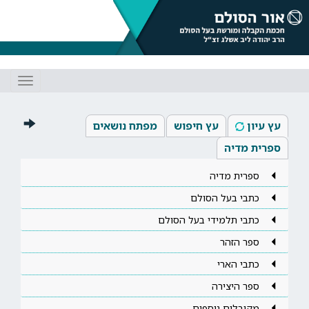
Toggle
gation
עץ עיון
עץ חיפוש
מפתח נושאים
ספרית מדיה
ספרית מדיה
כתבי בעל הסולם
כתבי תלמידי בעל הסולם
ספר הזהר
כתבי הארי
ספר היצירה
מקובלים נוספים