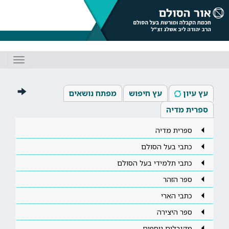
Toggle
gation
עץ עיון
עץ חיפוש
מפתח נושאים
ספרית מדיה
ספרית מדיה
כתבי בעל הסולם
כתבי תלמידי בעל הסולם
ספר הזהר
כתבי הארי
ספר היצירה
מקובלים נוספים