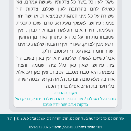
שיגלו לעין כל בשר כל צדקותיו שעושה עמהם, ואז
כשיגלו להם בהרחבה לעין שכלם, צדקות הוי'
ששורה על כל מיני הנהגות שבמציאות, אז ישר יחזו
פנימו: פירוש, לאפוקי מעיקרא, טרם שזכו לתכלית
השלימות היו רואים הפלאת הבורא יתברך, איך
שטובתו מתיחד על כל רע, כיתרון האור מן החושך,
ורשע מכין לצדיק, שעדיין אין זו הבטה שלמה, כי אינה
ישרה ותמיד באה על ידי רע וטוב ודו"ק.
אבל כשיזכו לגאולה שלימה, יראו עין בעין בשוב הוי'
ציון, פירוש, שאין כאן כלל ציה ושממה, והציה
בעצמה, היא סבת מסבב הסבות, ואין כאן רע, אלא
אדרבה מלא טובה וברכת ה', וזה נקרא הבטה ישרה,
בלי תערובת הרע, אפילו בדרך הכנה
מקור ההגדרה
כתבי בעל הסולם / אור הבהיר / הרה ויולדת יחדיו, צדיק הוי'
צדקות אהב ישר יחזו פנימו
אור הסולם: מרכז מורשת בעל הסולם, הרב יהודה ליב אשלג זצ"ל 2026 © | ת.ד.
101 מושב לוזית 9984500, טלפון: 051-5730078