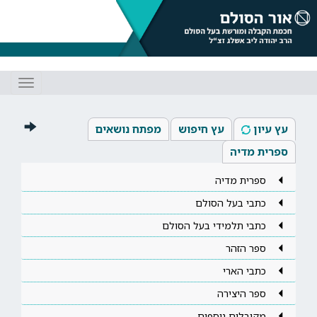
Toggle
gation
עץ עיון
עץ חיפוש
מפתח נושאים
ספרית מדיה
ספרית מדיה
כתבי בעל הסולם
כתבי תלמידי בעל הסולם
ספר הזהר
כתבי הארי
ספר היצירה
מקובלים נוספים