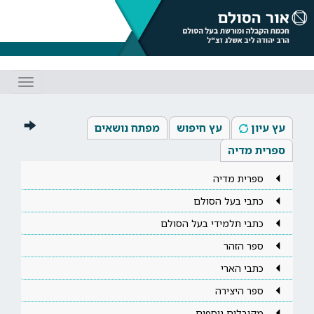
Toggle
gation
עץ עיון
עץ חיפוש
מפתח נושאים
ספרית מדיה
ספרית מדיה
כתבי בעל הסולם
כתבי תלמידי בעל הסולם
ספר הזהר
כתבי הארי
ספר היצירה
מקובלים נוספים