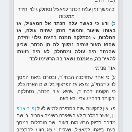
דברי הרב
בהמשך זמן עלית הכתר למאציל נסתלק גילוי יחידה
ממלכות
כ
) ודע כי כאשר עלה הכתר אל המאציל, אז
באותו שיעור והמשך הזמן שהיה עולה, אז
המלכות,
נסתלקה ממנה בחינת גילוי יחידה,
ע
שהוא האור שהיה נמשך לה מן הכתר, שכיון
שהכתר היה עולה ומסתלק, לא היה כוונתו
להאיר בה,
אמנם נשאר בה הרשימו לבד.
פ
אור פנימי
ע) כי אחר שנזדככה הבחי"ד, ובטרם ביאת המסך
לזווג דבחי"ג, נמצא אז הפרצוף בלי שום הארה כלל,
כי הקומה דבחי"ד, שהיא אור הכתר, נסתלקה.
והקומה דבחי"ג עדיין לא באה.
פ) ואין להקשות שזה בסתירה למ"ש לעיל [
פ"ב או"פ
ו'
] , אשר המלכות לא השאירה רשימה אחריה. כי שם
מדבר בדיוק מרשימות דאור ישר הנכללות במסך
בעת ביאתו למאציל, שעליהן יוצא הזווג להתפ"ב