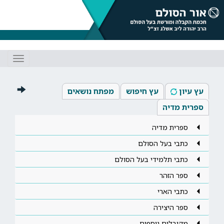
Toggle
gation
עץ עיון
עץ חיפוש
מפתח נושאים
ספרית מדיה
ספרית מדיה
כתבי בעל הסולם
כתבי תלמידי בעל הסולם
ספר הזהר
כתבי הארי
ספר היצירה
מקובלים נוספים