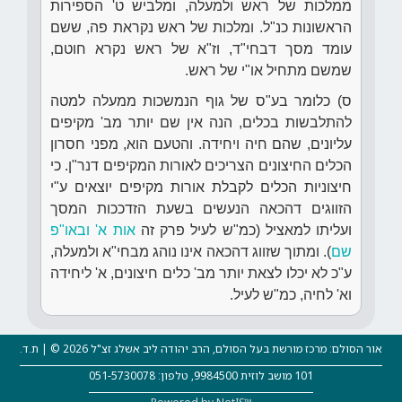
ממלכות של ראש ולמעלה, ומלביש ט' הספירות
הראשונות כנ"ל. ומלכות של ראש נקראת פה, ששם
עומד מסך דבחי"ד, וז"א של ראש נקרא חוטם,
שמשם מתחיל או"י של ראש.
ס) כלומר בע"ס של גוף הנמשכות ממעלה למטה
להתלבשות בכלים, הנה אין שם יותר מב' מקיפים
עליונים, שהם חיה ויחידה. והטעם הוא, מפני חסרון
הכלים החיצונים הצריכים לאורות המקיפים דנר"ן. כי
חיצוניות הכלים לקבלת אורות מקיפים יוצאים ע"י
הזווגים דהכאה הנעשים בשעת הזדככות המסך
ועליתו למאציל (כמ"ש לעיל פרק זה
אות א' ובאו"פ
שם
). ומתוך שזווג דהכאה אינו נוהג מבחי"א ולמעלה,
ע"כ לא יכלו לצאת יותר מב' כלים חיצונים, א' ליחידה
וא' לחיה, כמ"ש לעיל.
אור הסולם: מרכז מורשת בעל הסולם, הרב יהודה ליב אשלג זצ"ל 2026 © | ת.ד.
101 מושב לוזית 9984500, טלפון: 051-5730078