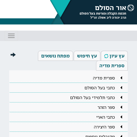
Toggle
gation
עץ עיון
עץ חיפוש
מפתח נושאים
ספרית מדיה
ספרית מדיה
כתבי בעל הסולם
כתבי תלמידי בעל הסולם
ספר הזהר
כתבי הארי
ספר היצירה
מקובלים נוספים