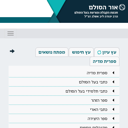
Toggle
gation
עץ עיון
עץ חיפוש
מפתח נושאים
ספרית מדיה
ספרית מדיה
כתבי בעל הסולם
כתבי תלמידי בעל הסולם
ספר הזהר
כתבי הארי
ספר היצירה
מקובלים נוספים