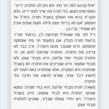
"אילו קרבנו לפני הר סיני ולא נתן לנו התורה, דיינו".
המפרשים הקשו, בלי תורה מה שייך לומר דיינו. הלא
הקב"ה ברא את העולם בשביל תורה, כחז"ל על
הפסוק "אם לא בריתי יומם ולילה חקות שמים וארץ
לא שמתי". (ע"ז ג.).
וי"ל לפי מה שאחז"ל (קידושין ל:), בראתי יצה"ר
בראתי תורה תבלין. אם במעמד הר סיני שפסקה
זוהמתם, היינו שנעבר מהם היצה"ר, א"כ כבר לא
צריכין את התורה. והתורה שניתנה להם אז, הי'
התורה מבחי' יותר עליונה, היינו מבחי' עצם, ולא
מבחי' אמצעי. היינו שצריכים את התורה לא בשביל
שהתורה היא המטרה, אלא שהתורה באה לעזור לנו
להשיג דבר אחר, שא"א להשיג את הדבר בלי
התורה.
משא"כ תורה מבחי' עליונה, היא בחי' מטרה. נמצא
שעיקר התורה היא לבחי' אמצעי, היינו בשביל
היצה"ר. ויש יחידי סגולה שבדור, שזוכים להתורה
מבחי' עצם.