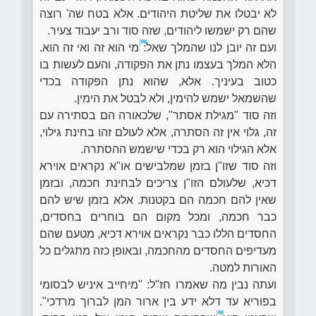
לא יבטלו את שליטת היהודים. אלא בטח שה' רוצה
שהם רק ישמשו ליהודים, שזה סוד ורב יעבוד צעיר.
ועם זה יובן לנו שהמלך שאל:
מי הוא זה ואי זה הוא.
הלא המלך בעצמו נתן את הפקודה, והעם לעשות בו
כטוב בעיניך. אלא, שהוא נתן הפקודה בכדי
שהשמאל ישמש להימין, ולא לבטל את הימין.
וזה סוד "מגילת אסתר", שלכאורה הם בסתירה עם
זה, גלוי אין זה הסתרה, אלא לעולם זהו בחינת גילוי,
אלא הגילוי הוא רק בכדי שישמש ההסתרה.
וזה סוד שזו"ן בזמן שמלבישים או"א נקראים אוירא
דכיא, שלעולם הזו"ן צריכים לבחינת חכמה, ובזמן
שאין להם חכמה הם בקטנות. אלא בזמן שיש להם
כבר חכמה, ומכל מקום הם בוחרים בחסדים,
החסדים הללו כבר נקראים אוירא דכיא, מטעם שהם
מעדיפים החסדים מהחכמה, ובאופן כזה מתגלים כל
האורות למטה.
ועתה נבין מה שאמרו חז"ל: "מיחייב איניש לבסומי
בפוריא עד דלא ידע בין ארור המן לברוך מרדכי".