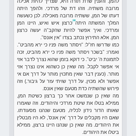
להמן. והענין שדת תורה היא, שצריך להיות אכילה
מרובה משתיה. וזהו דת של מרדכי. ולהפך היתה
דעתו של המן, ששתיה מרובה מאכילה. לכן כשעשה
המלך המשתה היתה
כרצון איש ואיש, היינו המן
ומרדכי. ואיך אפשר להיות שהקב"ה יעשה כרצון
המן. אלא התירוץ נכתב בצדו "אין אונס".
כמו שדרשו חז"ל: "ויסתר משה פניו כי ירא מהביט".
ואמרו: "בשכר ויסתר משה פניו כי ירא מהביט, זכה
לתמונת ה' יביט". כי דוקא בזמן שהוא נצרך לדבר אזי
אי אפשר לקבל. מה שאין כן כשהוא אינו נצרך אזי
מותר. (כענין דבר שאין מתכוין מותר על דרך אם אי
אפשר ולא מכוין. על דרך שויתי עזר על גיבור.) וזה
פירוש שהשתיה כדת מטעם שאין אונס.
מה שאין כן שנמשכו אחר כך ברצון כשיטת המן,
ממילא בטלו את שיטת מרדכי והיהודים. וזה שאמרו
שאותו הדור נידון לכליה, מטעם שנהנו מסעודתו.
שאם היו מקבלים על דרך 'אין אונס', לא היו מבטלין
את היהודים. מה שאין כן שנהנו היינו ברצון, ממילא
ביטלו את היהודים.