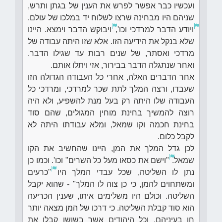
ועכשיו כבר אפשר לפרש את הענין של בגתן ותרש,
שניהם היו מבחינה שרצו לשלוח יד במלכו של עולם.
ויודע הדבר למרדכי וכו',
ויבוקש הדבר וימצא. היינו
שלא בנקל את הידיעה הזו. אלא שזו היתה עבודה של
מרדכי ואסתר, של שנים רבות עד שגילו הדבר.
ואחר שנתגלה הדבר בבירור, אזי ויתלו אותם.
אחר הדברים האלה, אחרי כל העבודה הגדולה הזו
שעבדו, ורצה המלך לתת שכר למרדכי, ומרדכי כל
העבודה שלו היתה רק בעל מנת להשפיע, ולא היה
רוצה להמשיך בחינת מוחין המגולים, שהם סוד
בחינת חכמה וקו שמאל, ומלא עבודתו היתה לא
לקבל כלום.
לכן גדל המלך את המן, היינו שהחשיב את הקו
שמאל.
"וישם את כסאו מעל כל השרים" וכו'. וכמו כן
נתן לו השליטה, שכל עבדי המלך היו
"כרעים
ומשתחוים להמן, כי כן צוה לו המלך" - שהוא יקבל
השליטה. וכולם היו משלימים איתו, שענין הכריעה
הוא סוד קבלת השליטה. כי דרכו של המן מצאה יותר
חן בעיניהם. וכל היהודים אשר בשושן קבלו את