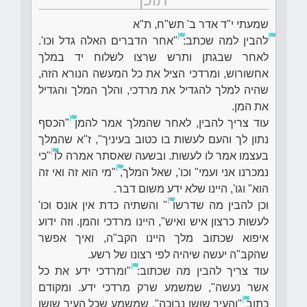
שמעתי י"ד אדר ב' תש"ח, ת"א
להבין למה שכתב:
"אחר הדברים האלה גדל וכו'.
לאחר שבגתן ותרש שרצו לשלוח יד במלך
אחשורוש, ומרדכי הציל את כל המעשה הנורא הזה,
שהיה למלך להגדיל את מרדכי, והלך המלך והגדיל
את המן.
עוד צריך להבין, לאחר שהמלך אמר להמן
"הכסף
נתון לך והעם לעשות בו כטוב בעיניך", ז"א שהמלך
בעצמו אמר לו לעשות. ובשעה שאסתר אמרה לו
"כי
נמכרנו אני ועמי" וכו', שאל המלך,
"מי הוא זה ואי זה
הוא" וגו', היינו שלא ידע משום דבר.
וכן להבין מה שדרשו
" והשתיה כדת אין אונס וכו'
לעשות כרצון איש ואיש", היינו מרדכי והמן. וזה ידוע
איפוא שכתוב מלך היינו הקב"ה, ואיך אפשר
שהקב"ה יעשה שיהיה לפי רצונו של רשע.
עוד צריך להבין מה שכתוב:
"ומרדכי ידע את כל
אשר נעשה", שמשמע שרק מרדכי ידע. ומקודם
כתוב
"והעיר שושן נבוכה", שמשמע שכל העיר שושן