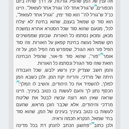
וזה ענין של המן שהפיל גורלות, על דרך שהיה ביום
הכפורים,
ש"גורל אחד לה' וגורל אחד לעזאזל". היינו
כנ"ל ש"גורל לה'" הוא סוד ימין, "וגורל אחד לעזאזל",
הוא סוד קו שמאל בעצם, שהוא בחינת 'לא יצלח
לכל', מטעם שהוא סוד שכל הסטרא אחרא נמשכת
מכאן, ומכאן נסתמו כל האורות. שבזמן שממשיכים
הקו שמאל נעשה בחינת קפאון על האורות. וזה סוד
הפיל פור הוא הגורל, שמפרש מה הפיל המן, על זה
אומר
"פור", שהוא סוד פי-אור, שהפיל הבחינה
הזאת שזה סוד הגורל ונסתמו כל האורות.
והמן חשב שצדיק יכין ורשע ילבש, שכל העבודה
היתה של מרדכי, והריוח יקח המן. ולכן כשבא המן
למלך, להשמיד את כל היהודים, והשיב לו המלך:
הכסף נתון לך והעם לעשות בו כטוב בעיניך. היינו
שראה שאין הוא רוצה עכשיו לבטל את שליטת
מרדכי והיהודים, אלא שכבר הוכן מראש, שהעם
לעשות בו כטוב בעיניך בעינים של המן, שהוא סוד
בחי' שמאל, הנקרא חכמה וראיה.
ולכן כתוב
"פתשגן הכתב להנתן דת בכל מדינה