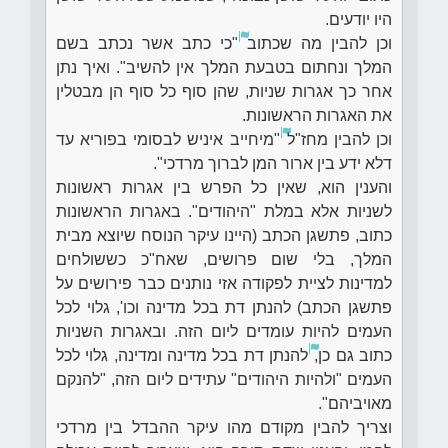
היו יודעים.
וכן להבין מה שכתוב
"כי כתב אשר נכתב בשם
המלך ונחתום בטבעת המלך אין להשיב". ואיך נתן
אחר כך אגרות שניות, שהן סוף כל סוף הן מבטלין
את האגרות הראשונות.
וכן להבין מחז"ל
"מיחייב איניש לבסומי בפוריא עד
דלא ידע בין ארור המן לברוך מרדכי".
והענין הוא, שאין כל הפרש בין אגרות ראשונות
לשניות אלא במלת "היהודים". באגרות הראשונות
כתוב, פתשגן הכתב (היינו עיקר הנוסח שיוצא מבית
המלך, בלי שום פרושים, שאח"כ כששולחים
למדינות לציית לפקודה אזי נותנים כבר פירושים על
פתשגן הכתב) להנתן דת בכל מדינה וכו', גלוי לכל
העמים להיות עומדים ליום הזה. ובאגרות השניות
כתוב גם כן,
להנתן דת בכל מדינה ומדינה, גלוי לכל
העמים "ולהיות היהודים" עתידים ליום הזה, "להנקם
מאויביהם".
וצריך להבין מקודם מהו עיקר ההבדל בין מרדכי