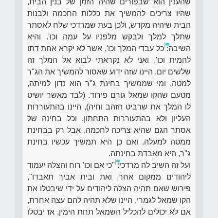
שהענין הוא
שבפורים שהיה הזמן של בנין הבית,
שהיו צריכים להמשיך את כללות החכמה ולבנות
הבית שיהיה מקדש, ולכן בעת שמרדכי שלח לאסתר
שתלך למלך ולבקש מלפניו על עמה וכו'. והיא
השיבה:
כל עבדי המלך וכו', אשר לא יקרא אחת דתו
להמית וכו', ואני לא נקראתי לבוא אל המלך זה
שלשים יום. היינו שזה ידוע שאסור להמשיך את הג"ר
למטה, ומי שממשיך בחינת ג"ר הוא נדון למיתה,
מטעם שהקו שמאל גורם פירוד. (לבד מאשר יושיט
לו המלך את שרביט הזהב וחיה), היינו בהתעוררות
העליון ולא בהתעוררות התחתון. וכל בחינה של
אסתר הגם שהיא צריכה לחכמה, אבל רק בבחינת
ממטה למעלה. ואם כן היא תמשיך עכשיו בחינת
ג"ר, היא מאבדת בחינתה.
ועל זה השיב לה מרדכי:
"כי אם וכו' רוח והצלה יעמוד
ליהודים ממקום אחר, ואת ובית אביך תאבדו",
פירוש שאם תהיה הצלה ליהודים על ידי שיבטלו את
הקו שמאל לגמרי, היינו שלא תהיה להם עצה אחרת,
אם לא יכולים להכליל השמאל תחת הימין, אז יבטלו