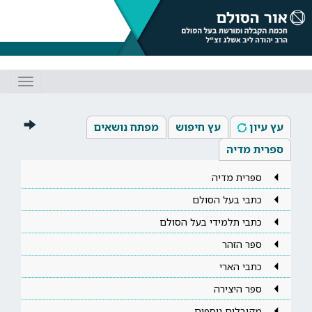
Toggle
gation
עץ עיון
עץ חיפוש
מפתח נושאים
ספרית מדיה
ספרית מדיה
כתבי בעל הסולם
כתבי תלמידי בעל הסולם
ספר הזהר
כתבי הארי
ספר היצירה
מקובלים נוספים