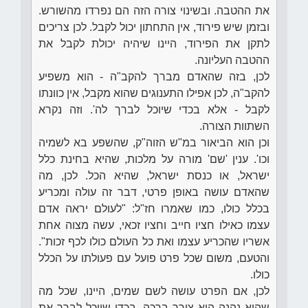
את ההטבה. ובשינוי צורה הזה הם נפרדו מהשורש.
ובזמן שיש פירוד, אין התחתון יכול לקבל. לכן צריכים
לתקן את הפירוד, היינו שיהיה יכולת לקבל את
ההטבה העליונה.
לכן, בזה שהאדם מברך להקב"ה - הוא משפיע
להקב"ה, לכן אפילו התענוגים שהוא מקבל, אין כוונתו
לקבל - אלא בכדי שיוכל לברך לה'. וזה נקרא
השתוות הצורה.
וכן הוא הביאור במ"ש הזוה"ק, שהשפע בא לשמיה
וכו'. ענין 'שם' מורה על מלכות, שהיא בחינת כלל
ישראל, או כנסת ישראל, שהיא הכל. לכן, מה
שהאדם עושה באופן פרטי, דבר זה עולה ומכריע
בכלל כולו, כמו שאמרו חז"ל: "לעולם יראה אדם
עצמו כאילו חציו חייב וחציו זכאי, עשה מצוה אחת
אשריו שהכריע עצמו ואת כל העולם כולו לכף זכות".
והטעם, משום שכל פרט פועל עם פעולתו על הכלל
כולו.
לכן, אם הפרט עושה לשם שמים, היינו, שכל מה
שהוא נהנה הוא צורך ברכה, בכדי שיוכל לברך את