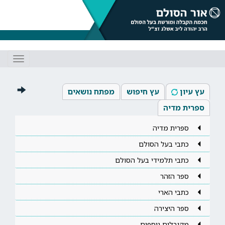
Toggle
gation
עץ עיון
עץ חיפוש
מפתח נושאים
ספרית מדיה
ספרית מדיה
כתבי בעל הסולם
כתבי תלמידי בעל הסולם
ספר הזהר
כתבי הארי
ספר היצירה
מקובלים נוספים