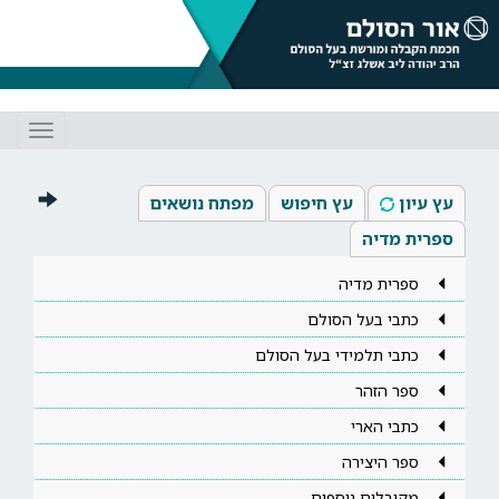
Toggle
gation
עץ עיון
עץ חיפוש
מפתח נושאים
ספרית מדיה
ספרית מדיה
כתבי בעל הסולם
כתבי תלמידי בעל הסולם
ספר הזהר
כתבי הארי
ספר היצירה
מקובלים נוספים