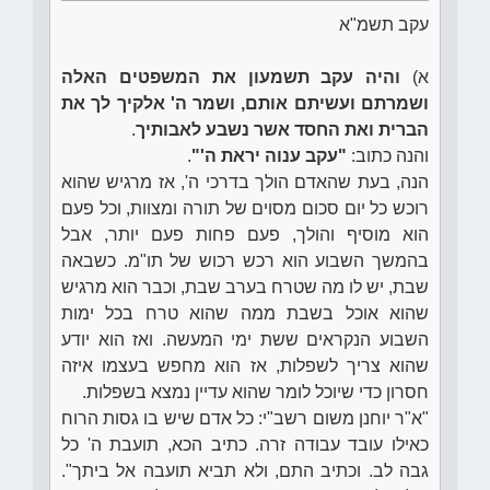
עקב תשמ"א
א)
והיה עקב תשמעון את המשפטים האלה
ושמרתם ועשיתם אותם, ושמר ה' אלקיך לך את
הברית ואת החסד אשר נשבע לאבותיך
.
והנה כתוב:
"עקב ענוה יראת ה'"
.
הנה, בעת שהאדם הולך בדרכי ה', אז מרגיש שהוא
רוכש כל יום סכום מסוים של תורה ומצוות, וכל פעם
הוא מוסיף והולך, פעם פחות פעם יותר, אבל
בהמשך השבוע הוא רכש רכוש של תו"מ. כשבאה
שבת, יש לו מה שטרח בערב שבת, וכבר הוא מרגיש
שהוא אוכל בשבת ממה שהוא טרח בכל ימות
השבוע הנקראים ששת ימי המעשה. ואז הוא יודע
שהוא צריך לשפלות, אז הוא מחפש בעצמו איזה
חסרון כדי שיוכל לומר שהוא עדיין נמצא בשפלות.
"א"ר יוחנן משום רשב"י: כל אדם שיש בו גסות הרוח
כאילו עובד עבודה זרה. כתיב הכא, תועבת ה' כל
גבה לב. וכתיב התם, ולא תביא תועבה אל ביתך".