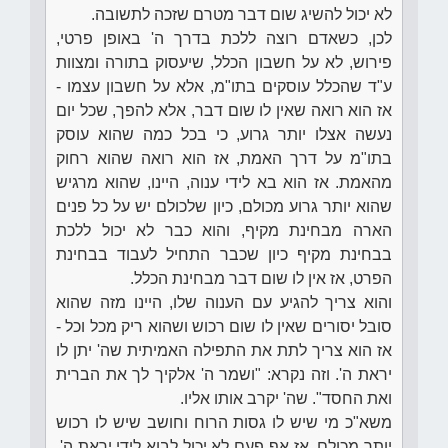
לא יכול להשיג שום דבר מטרם שזכה לתשובה.
לכן, כשאדם רוצה ללכת בדרך ה' באופן פרטי,
פירוש, לא על חשבון הכלל, שיעסוק בתורה ומצוות
ע"ד שהכלל עוסקים בתו"מ, אלא על חשבון עצמו -
אז הוא רואה שאין לו שום דבר, אלא להפך, שכל יום
נעשה אצלו יותר גרוע, כי בכל כמה שהוא עוסק
בתו"מ על דרך האמת, אז הוא רואה שהוא רחוק
מהאמת. אז הוא בא לידי ענוה, היינו, שהוא מרגיש
שהוא יותר גרוע מכולם, כיון שלכולם יש על כל פנים
הארה מבחינת מקיף, והוא כבר לא יכול ללכת
בבחינת מקיף כיון שכבר התחיל לעבוד בבחינת
הפרט, אז אין לו שום דבר מבחינת הכלל.
והוא צריך להגיע עם הענוה שלו, היינו מזה שהוא
סובל יסורים שאין לו שום רכוש ושהוא ריק מכל וכל -
אז הוא צריך לתת את התפילה האמיתית שה' יתן לו
יראת ה'. וזה נקרא: "ושמר ה' אלקיך לך את הברית
ואת החסד". שה' יקרב אותו אליו.
משא"כ מי שיש לו גסות הרוח וחושב שיש לו רכוש
יותר מכולם, אז אף פעם לא יכול לבוא לידי יראת ה',