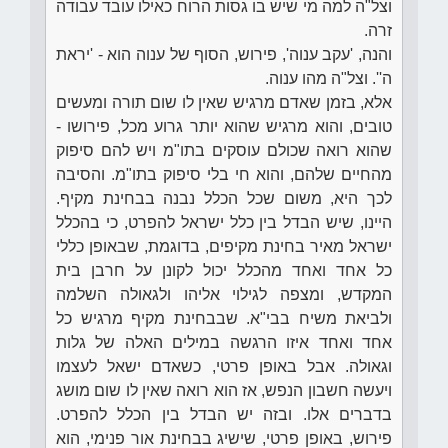
וצל"ה למה מי שיש בו גסות הרוח כאילו עובד עבודה
זרה.
והנה, 'עקב ענוה', פירוש, הסוף של ענוה הוא - 'יראת
ה''. וצל"ה מהו ענוה.
אלא, בזמן שאדם מרגיש שאין לו שום תורה ומעשים
טובים, והוא מרגיש שהוא יותר גרוע מכל, פירושו -
שהוא רואה שכולם עוסקים בתו"מ ויש להם סיפוק
מהחיים שלהם, והוא חי בלי סיפוק בתו"מ. והסיבה
לכך היא, משום שכל הכלל נבנה בבחינת מקיף.
היינו, שיש הבדל בין כלל ישראל להפרט, כי בהכלל
ישראל מאיר בחינת מקיפים, בדוגמת, שבאופן כללי
כל אחד ואחד מהכלל יכול לקונן על חרבן בית
המקדש, ומצפה לגילוי אליהו ולגאולה השלמה
ולביאת משיח בבי"א. שבבחינת מקיף מרגיש כל
אחד ואחד איזו הרגשה במילים האלה של גלות
וגאולה. אבל באופן פרטי, כשאדם ישאל לעצמו
ויעשה חשבון הנפש, אז הוא רואה שאין לו שום מושג
בדברים אלו. ובזה יש הבדל בין הכלל להפרט.
פירוש, באופן פרטי, שישיג בבחינת אור פנימי, הוא