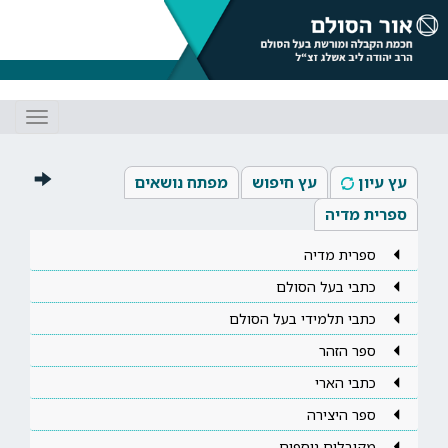
Toggle
gation
עץ עיון
עץ חיפוש
מפתח נושאים
ספרית מדיה
ספרית מדיה
כתבי בעל הסולם
כתבי תלמידי בעל הסולם
ספר הזהר
כתבי הארי
ספר היצירה
מקובלים נוספים