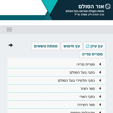
Toggle
gation
עץ עיון
עץ חיפוש
מפתח נושאים
ספרית מדיה
ספרית מדיה
כתבי בעל הסולם
כתבי תלמידי בעל הסולם
ספר הזהר
כתבי הארי
ספר היצירה
מקובלים נוספים