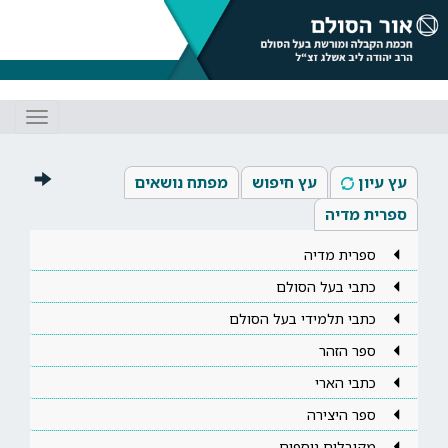
Toggle
gation
עץ עיון
עץ חיפוש
מפתח נושאים
ספרית מדיה
ספרית מדיה
כתבי בעל הסולם
כתבי תלמידי בעל הסולם
ספר הזהר
כתבי הארי
ספר היצירה
מקובלים נוספים