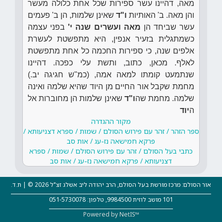
מאה, דהיינו עשר ספירות שכל אחת כלולה מעשר
והן מאה. ב' האותיות
ו"ד
שאינן שלמות, הן ב' פעמים
עשר שביחד הן
מאה ועשרים שנה י'
בפני עצמה
כשמתגלית בזעיר אנפין, היא מתפשטת לעשרת
אלפים שנה, כי ספירות החכמה כל אחת מתפשטת
לאלף. מכאן, כתוב, ותשת עלי כפכה. דהיינו
שנתמעט קומתו למאה אמה, (כמ"ש חגיגה יב.)
מחמת שקבל אור החיים מן היוד שהיא שלמה ואינה
שלמה. מחמת שה
ו"ד
שאינן שלמות הן מחוברות אל
ה
יוד
מקור ההגדרה
ספר הזהר / זהר עם פירוש הסולם / שמות / ספרא דצניעותא /
פרקא חמישאה נז-עג / אות סב
כתבי בעל הסולם / זהר עם פירוש הסולם / שמות / ספרא
דצניעותא / פרקא חמישאה נז-עג / אות סב
אור הסולם: מרכז מורשת בעל הסולם, הרב יהודה ליב אשלג זצ"ל 2026 © | ת.ד.
101 מושב לוזית 9984500, טלפון: 051-5730078
Powered by NetIS™