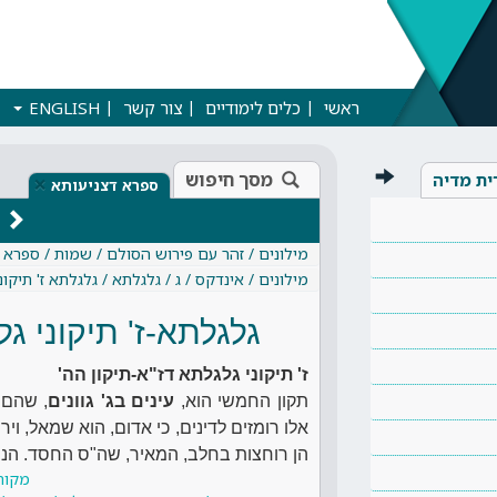
ראשי
כלים לימודיים
צור קשר
ENGLISH
מסך חיפוש
ית מדיה
×
ספרא דצניעותא
מילונים / זהר עם פירוש הסולם / שמות / ספרא 
מילונים / אינדקס / ג / גלגלתא / גלגלתא ז' תיקונ
גלגלתא-ז' תיקוני ג
ז' תיקוני גלגלתא דז"א-תיקון הה'
תקון החמשי הוא,
עינים בג' גוונים
, שהם 
אלו רומזים לדינים, כי אדום, הוא שמאל, וי
הן רוחצות בחלב, המאיר, שה"ס החסד. הנ
מקור