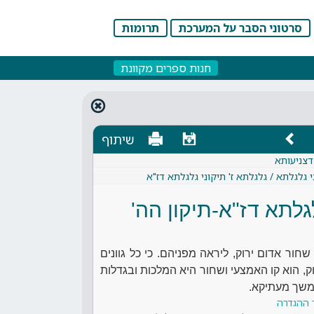
סרטוני הסבר על המערכת
תרומות
חנות ספרים מקוונת
שיתוף
דצניעותא
י גלגלתא / גלגלתא ז' תיקוני גלגלתא דז"א
לגלתא דז"א-תיקון הה'
שחור אדום ירוק, ליראה מפניהם. כי כל גוונים
רוק, הוא קו האמצעי ושחור היא המלכות ובגדלות
משך מעתיקא.
 ההגדרה