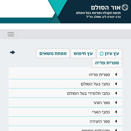
Toggle
gation
עץ עיון
עץ חיפוש
מפתח נושאים
ספרית מדיה
ספרית מדיה
כתבי בעל הסולם
כתבי תלמידי בעל הסולם
ספר הזהר
כתבי הארי
ספר היצירה
מקובלים נוספים