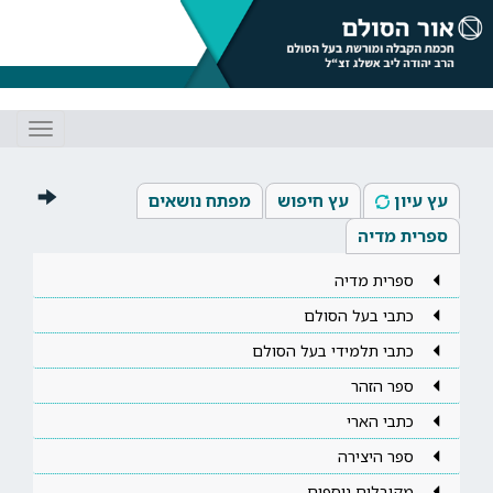
Toggle
gation
עץ עיון
עץ חיפוש
מפתח נושאים
ספרית מדיה
ספרית מדיה
כתבי בעל הסולם
כתבי תלמידי בעל הסולם
ספר הזהר
כתבי הארי
ספר היצירה
מקובלים נוספים