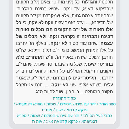
הקטנות והגדלות וכל מיני מוחין, יוצאים מי"ב תקונים
שבדיקנא דא"א, עד ונקה, שהיא בחינת המלכות,
שבחינתה עצמה גנוזה, אלא שמקבלת מן י"ב תקונים
של הדיקנא, ... וע"כ נאמר עליה ונקה לא ינקה, כי
כל
אלו האורות של י"ב התקונים הם מכלים ואורות
דבינה ומבחינה זו נקראת ונקה, ולא מכלים של
עצמה
, שהם עוד בסוד
לא ינקה.
ובאלף הז' יחרבו
כל אלו המוחין הנמשכים מן י"ב תקוני דיקנא. שז"ס
חורבן העולם שיהיה באלף הז'. וז"ש
ואתחריב כלא
בתריסר שעתי,
שכל מה שבתריסר שעתי, שהם י"ב
תקונים דדיקנא הכוללים כל האורות והכלים דבי"ע
יחרבו ...
תליסר יקים לון ברחמי,
שמזל י"ג, שנאמר
עליה בשתא אלפי שני
לא ינקה,
... הנה אז תקבל
תקונה המוחלט ... כי הב"ן ישוב להיות ס"ג
מקור ההגדרה
ספר הזהר / זהר עם פירוש הסולם / שמות / ספרא דצניעותא /
פרקא קדמאה א-יג / אות ח
כתבי בעל הסולם / זהר עם פירוש הסולם / שמות / ספרא
דצניעותא / פרקא קדמאה א-יג / אות ח