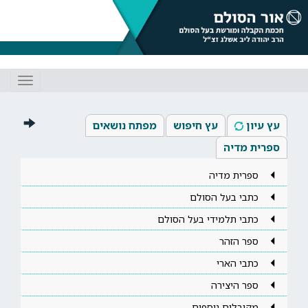
Toggle
gation
עץ עיון
עץ חיפוש
מפתח נושאים
ספרית מדיה
ספרית מדיה
כתבי בעל הסולם
כתבי תלמידי בעל הסולם
ספר הזהר
כתבי הארי
ספר היצירה
מקובלים נוספים