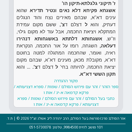
ז' תיקוני גלגלתא-תיקון הו'
אשגחא פקיחא דלא נאים ונטיר תדירא
שהוא
עינים דא"א, שבהם מאירים נצח והוד הנגלים
דעתיק, והוא
ל
דצלם ד
צ',
ששם מקום עמידת
המתקלא ויציאת החכמה, אבל עוד לא מקום גילוי,
וז"ש,
אשגחותא דלתתא באשגחותא דנהירו
דעלאה,
השגחה, רומז על אור החכמה, הנקראת
ראיה, ואומר, שהחכמה המתגלה למטה בחוטם
דא"א, מקובלת מכאן, מעינים דא"א, שבהם מקום
יציאת החכמה, להיותה בחי'
ל
דצלם ד
צ'.
... והוא
תקון הששי דא"א.
מקור ההגדרה
ספר הזהר / זהר עם פירוש הסולם / שמות / ספרא דצניעותא /
פרקא קדמאה א-יג / אות ו
כתבי בעל הסולם / זהר עם פירוש הסולם / שמות / ספרא
דצניעותא / פרקא קדמאה א-יג / אות ו
אור הסולם: מרכז מורשת בעל הסולם, הרב יהודה ליב אשלג זצ"ל 2026 © | ת.ד.
101 מושב לוזית 9984500, טלפון: 051-5730078