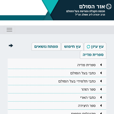
Toggle
gation
עץ עיון
עץ חיפוש
מפתח נושאים
ספרית מדיה
ספרית מדיה
כתבי בעל הסולם
כתבי תלמידי בעל הסולם
ספר הזהר
כתבי הארי
ספר היצירה
מקובלים נוספים