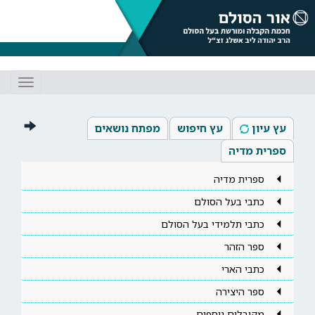
Toggle
gation
עץ עיון
עץ חיפוש
מפתח נושאים
ספרית מדיה
ספרית מדיה
כתבי בעל הסולם
כתבי תלמידי בעל הסולם
ספר הזהר
כתבי הארי
ספר היצירה
מקובלים נוספים