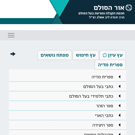
Toggle
gation
עץ עיון
עץ חיפוש
מפתח נושאים
ספרית מדיה
ספרית מדיה
כתבי בעל הסולם
כתבי תלמידי בעל הסולם
ספר הזהר
כתבי הארי
ספר היצירה
מקובלים נוספים