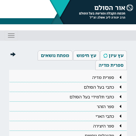
Toggle
gation
עץ עיון
עץ חיפוש
מפתח נושאים
ספרית מדיה
ספרית מדיה
כתבי בעל הסולם
כתבי תלמידי בעל הסולם
ספר הזהר
כתבי הארי
ספר היצירה
מקובלים נוספים