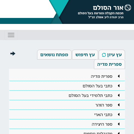
Toggle
gation
עץ עיון
עץ חיפוש
מפתח נושאים
ספרית מדיה
ספרית מדיה
כתבי בעל הסולם
כתבי תלמידי בעל הסולם
ספר הזהר
כתבי הארי
ספר היצירה
מקובלים נוספים