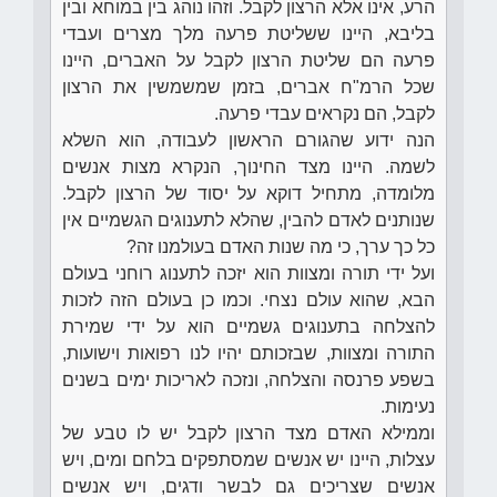
הרע, אינו אלא הרצון לקבל. וזהו נוהג בין במוחא ובין
בליבא, היינו ששליטת פרעה מלך מצרים ועבדי
פרעה הם שליטת הרצון לקבל על האברים, היינו
שכל הרמ"ח אברים, בזמן שמשמשין את הרצון
לקבל, הם נקראים עבדי פרעה.
הנה ידוע שהגורם הראשון לעבודה, הוא השלא
לשמה. היינו מצד החינוך, הנקרא מצות אנשים
מלומדה, מתחיל דוקא על יסוד של הרצון לקבל.
שנותנים לאדם להבין, שהלא לתענוגים הגשמיים אין
כל כך ערך, כי מה שנות האדם בעולמנו זה?
ועל ידי תורה ומצוות הוא יזכה לתענוג רוחני בעולם
הבא, שהוא עולם נצחי. וכמו כן בעולם הזה לזכות
להצלחה בתענוגים גשמיים הוא על ידי שמירת
התורה ומצוות, שבזכותם יהיו לנו רפואות וישועות,
בשפע פרנסה והצלחה, ונזכה לאריכות ימים בשנים
נעימות.
וממילא האדם מצד הרצון לקבל יש לו טבע של
עצלות, היינו יש אנשים שמסתפקים בלחם ומים, ויש
אנשים שצריכים גם לבשר ודגים, ויש אנשים