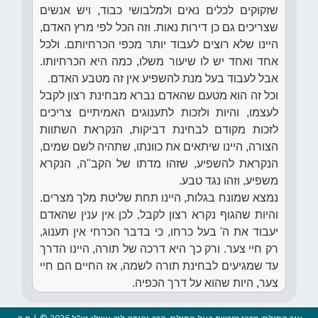
שזקוקים לכלים נאים ולמלבושי כבוד, ויש אנשים
שצריכים גם כן דירות נאות. וזה הכל לפי מרץ האדם,
היינו שלא רוצים לעבוד יותר מכפי הכרחיותם. ולכל
אחד ואחד יש לו שיעור משלו, כמה היא הכרחיותו.
אבל לעבוד בעל מנת להשפיע אין זה מטבע האדם.
וכל זה הוא מטעם שהאדם נברא מבחינת רצון לקבל
לעצמו, והיות ולזכות לתענוגים האמיתיים צריכים
לזכות מקודם לבחינת דביקות, הנקראת השתוות
הצורה, היינו שיתאים את כוונתו, שתהיה לשם שמים,
הנקראת להשפיע, שזהו מדתו של הקב"ה, הנקרא
משפיע, וזהו נגד טבע.
נמצא שמונח בגלות, היינו תחת שליטת מלך מצרים.
והיות שהגוף נקרא רצון לקבל, לכן אין ענין שהאדם
יעבוד את ה' בעל כרחו, כי בדבר הכרחי אין תענוג,
רק חיי צער. ורק כך היא דרכה של תורה, היינו הדרך
עד שמגיעים לבחינת תורה לשמה, אז החיים הם חיי
צער, היות שהוא על דרך הכפיה.