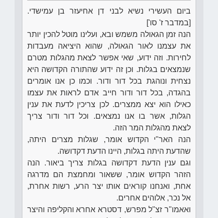
ביום העשירי נשיא לבני דן אחיעזר בן עמישדי.
[במדבר ז' סו']
הנה זמן הגאולה משמש ובא, ועלינו מוטל להכין יותר
את עצמנו לאור הגאולה, שהוא היציאה מעבדות
לחירות. וזה ידוע, שאי אפשר לצאת מהגלות מטרם
שנמצאים בגלות. וכן זה ידוע שהתורה הקדושה היא
נצחית ונוהגת בכל דור ודור. וכמו כן אנו אומרים
בהגדה, בכל דור ודור חייב אדם לראות את עצמו
כאילו הוא יצא ממצרים. לכן צריכין לדעת את ענין
הגלות, אשר בו אנו נמצאים. וכל דור ודור צריך
לצאת מהגלות המר הזה.
הנה האר"י הקדוש אומר, שגלות מצרים היתה,
שהדעת היתה בגלות, היינו הדעת דקדושה.
וגם ענין הדעת דקדושה בגלות צריך ביאור. הנה
הזהר הקדוש אומר, ששאור ומחמצת הם מדרגה
אחת, ואנחנו קוראים אותו יצר הרע, רשות אחרת,
אל נכר, אלוהים אחרים.
ואאמו"ר זצ"ל מפרש, דסטרא אחרא והקליפה והיצר