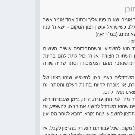
וכן
 אומר ישא ה' פניו אליך וכתוב אחד אומר אשר
לו. כשישראל עושין רצון המקום - ישא ה' פניו
א פנים. (במ"ר יא,ז)
קי.
ן ה' הוא להשפיע. וכשהתחתונים עושים מעשים
נין השתוות הצורה, אז ה' יכול לתת להם בחינת
, היינו שנעבר מהם הצמצום וההסתר שהיה שורה
ם משתדלים בענין רצון להשפיע שזהו רצונו של
ורה, אז מוכרח להיות בחינת העלם והסתר. זה
אינו מאיר להם.
מה', למי נותן עזרה. היינו, בזמן שעבודתו היא
יינו שהוא משתדל להשיג את הרצון להשפיע, אז
ת הרצון להשפיע. שזה נקרא: "הבא לטהר מסייעין
 מקום, שכל עבודתם הוא רק בהרצון לקבל, אז