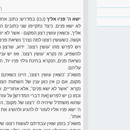
ת
ישא ה' פניו אליך
(ו,כו) במדרש: כתוב אחד
לא ישא פנים. כיצד נתקיימו שני כתובים הל
אליך, וכשאין עושין רצון המקום - אשר לא יש
וקשה, כשעושין רצונו למה נצרך נשיאת פנים
ויש לפרש מהו 'עושין רצונו'. ידוע, שרצו
להשפיע, זה נקרא 'עושין רצונו'. ואז יש ע
נשיאת פנים, הנקרא בחינת גילוי פניו ית'
עליהם.
משא"כ 'כשאין עושין רצונו', היינו כשאינ
מקום, אם כן אין כאן ענין של השתוות הצ
נקרא: "אשר לא ישא פנים", אלא אחוריים, ש
וכמו כן יש לפרש [את דברי המדרש] על עזרה 
שהוא משתדל שיהיה לו 'רצונו של מקום', ה
ה' ישא פניו אליו לעזור לו להגיע ולהשיג א
אותו".
משא"כ בזמן שאין עבודתם לעשות רצונו של